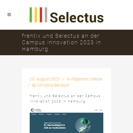
frentix und Selectus an der
Campus Innovation 2023 in
Hamburg
20. August 2023
In
Allgemein
,
Messe
By
Christine Benesch
frentix und Selectus an der Campus
Innovation 2023 in Hamburg