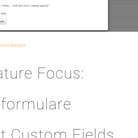
istine Benesch
ature Focus:
formulare
it Custom Fields