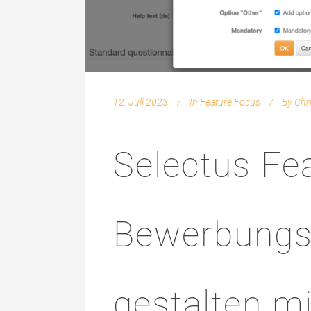
12. Juli 2023
In
Feature Focus
By
Chr
Selectus Fe
Bewerbungs
gestalten m