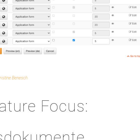
ristine Benesch
ature Focus:
sdokumente