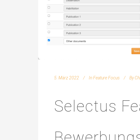
5. März 2022
In
Feature Focus
By
Ch
Selectus Fe
Bewerbung