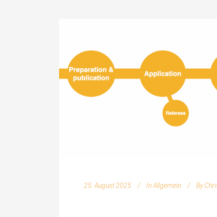
25. August 2025
In
Allgemein
By
Chri