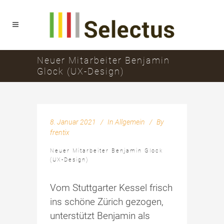
Neuer Mitarbeiter Benjamin
Glock (UX-Design)
8. Januar 2021
In
Allgemein
By
frentix
Neuer Mitarbeiter Benjamin Glock
(UX-Design)
Vom Stuttgarter Kessel frisch
ins schöne Zürich gezogen,
unterstützt Benjamin als