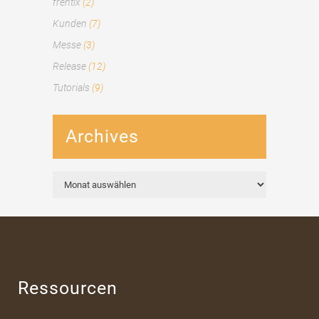
frentix
(2)
Kunden
(7)
Messe
(3)
Release
(12)
Tutorials
(9)
Archives
Archives
Ressourcen